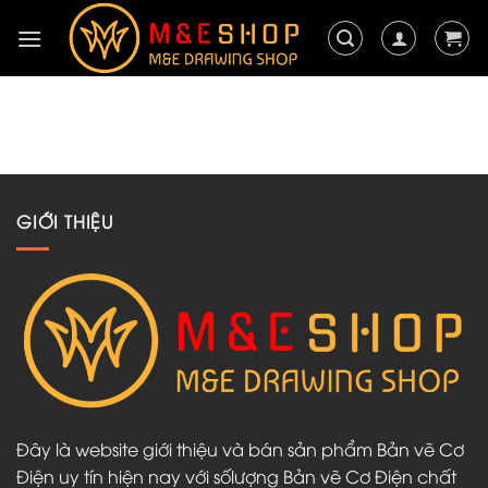
Chuyển
đến
nội
dung
GIỚI THIỆU
Đây là website giới thiệu và bán sản phẩm Bản vẽ Cơ
Điện uy tín hiện nay với sốlượng Bản vẽ Cơ Điện chất