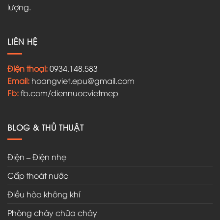
lượng.
LIÊN HỆ
Điện thoại:
0934.148.583
Email:
hoangviet.epu@gmail.com
Fb:
fb.com/diennuocvietmep
BLOG & THỦ THUẬT
Điện – Điện nhẹ
Cấp thoát nước
Điều hòa không khí
Phòng cháy chữa cháy