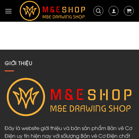
Chuyển
đến
nội
dung
GIỚI THIỆU
Đây là website giới thiệu và bán sản phẩm Bản vẽ Cơ
Điện uy tín hiện nay với sốlượng Bản vẽ Cơ Điện chất