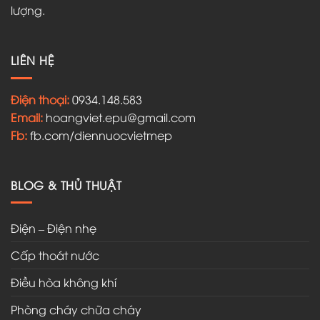
lượng.
LIÊN HỆ
Điện thoại:
0934.148.583
Email:
hoangviet.epu@gmail.com
Fb:
fb.com/diennuocvietmep
BLOG & THỦ THUẬT
Điện – Điện nhẹ
Cấp thoát nước
Điều hòa không khí
Phòng cháy chữa cháy