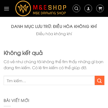
Chuyển
đến
nội
dung
DANH MỤC LƯU TRỮ:
ĐIỀU HÒA KHÔNG KHÍ
Điều hòa không khí
Không kết quả
Có vẻ như chúng tôi không thể tìm thấy những gì bạn
đang tìm kiếm. Có lẽ tìm kiếm có thể giúp đỡ.
BÀI VIẾT MỚI