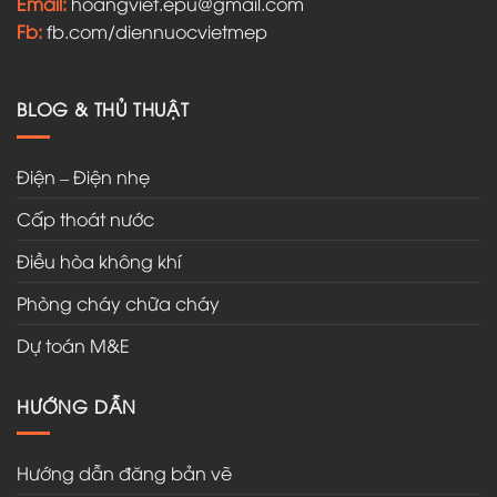
Email:
hoangviet.epu@gmail.com
Fb:
fb.com/diennuocvietmep
BLOG & THỦ THUẬT
Điện – Điện nhẹ
Cấp thoát nước
Điều hòa không khí
Phòng cháy chữa cháy
Dự toán M&E
HƯỚNG DẪN
Hướng dẫn đăng bản vẽ